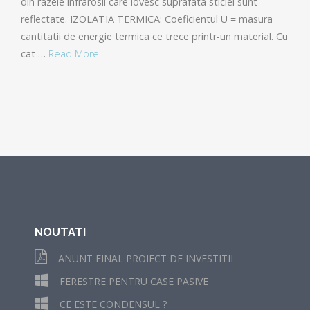
din razele infrarosii care lovesc suprafata sticlei sunt
reflectate. IZOLATIA TERMICA: Coeficientul U = masura
cantitatii de energie termica ce trece printr-un material. Cu
cat …
Read More
NOUTATI
ANUNT FINAL PROIECT DE INVESTITII
FERESTRE PENTRU CASE PASIVE
CE ESTE CONDENSUL ?