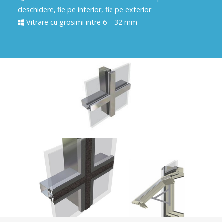
deschidere, fie pe interior, fie pe exterior
Vitrare cu grosimi intre 6 – 32 mm