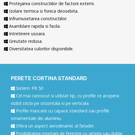
Protejarea constructiilor de factorii externi.
Izolare termica si fonica deosebita.
Infrumusetarea constructiilor.
Asamblare rapida si facila.
Intretinere usoara.
Greutate redusa.
Diversitatea culorilor disponibile.
PERETE CORTINA STANDARD
Sistem: PR 50
Cel mai cunoscut si utilizat tip, cu profile ce acopera
vizibil sticla pe orizontala si pe verticala.
Profile mascate cu capace standard sau profile
ornamentale din aluminiu.
Ofera un aspect aerodinamic al fatadei.
Posibilitatea montarii de ferestre cu simpla sau dubla