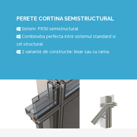
PERETE CORTINA SEMISTRUCTURAL
Sistem: PR50 semistructural.
Combinatia perfecta intre sistemul standard si
cel structural.
2 variante de constructie: liniar sau cu rama.