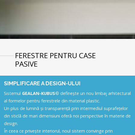
FERESTRE PENTRU CASE
PASIVE
SIMPLIFICARE A DESIGN-ULUI
Sistemul
GEALAN-KUBUS®
definește un nou limbaj arhitectural
al formelor pentru ferestrele din material plastic.
Un plus de lumină și transparență prin intermediul suprafețelor
din sticlă de mari dimensiuni oferă noi perspective în materie de
design.
În ceea ce privește interiorul, noul sistem convinge prin