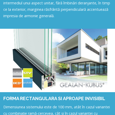
intermediul unui aspect unitar, fără îmbinări deranjante, în timp
ce la exterior, marginea răsfrântă perpendiculară accentuează
impresia de armonie generală.
FORMA RECTANGULARA SI APROAPE INVISIBIL
Dimensiunea sistemului este de 100 mm, atât în cazul variantei
cu combinație ramă-cercevea, cât și în cazul variantei cu