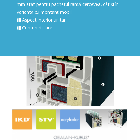
mm atât pentru pachetul ramă-cercevea, cât și în
varianta cu montant mobil.
Aspect interior unitar.
Contururi clare.