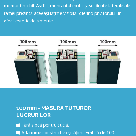
montant mobil. Astfel, montantul mobil și secțiunile laterale ale
ramei prezintă aceeași lățime vizibilă, oferind privitorului un
efect estetic de simetrie.
100 mm - MASURA TUTUROR
LUCRURILOR
Fără șipcă pentru sticlă.
Adâncime constructivă și lățime vizibilă de 100